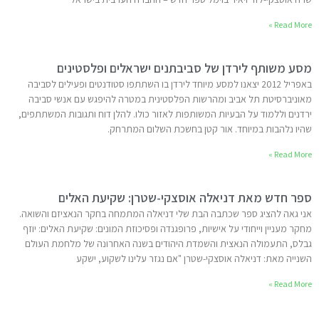
Read More »
מסע משותף לירדן של סביבתנים ישראלים ופלסטינים
באפריל 2012 יצאנו למסע מיוחד לירדן בו השתתפו סטודנטים ופעילים לסביבה
מאוניברסיטת תל אביב ומהרשות הפלסטינית במטרה להיפגש עם אנשי סביבה
ירדנים וללמוד על הבעיות המשותפות לאזור כולו. להלן דוח ותגובות המשתתפים,
שהיו נלהבות במיוחד. אור קטן בחשכת השלום המתרחק.
Read More »
ספר חדש מאת דניאלה אוסצקי-שטרן: שקיעת האלים
אני גאה להציג ספר שכתבה הבת שלי דניאלה המתמחה בחקר הנאציזם והשואה.
מחקר מעניין וייחודי על אישיות, פרופגנדה ופסיכוזת המונים: שקיעת האלים: יוזף
גבלס, התעמולה הנאצית והשמדת היהודים בשנה האחרונה של מלחמת העולם
השנייה מאת: דניאלה אוסצקי-שטרן "אם נגזר עלינו לשקוע, ישקע
Read More »