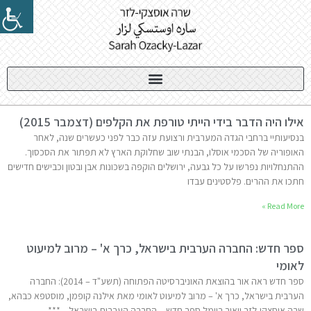
אילו היה הדבר בידי הייתי טורפת את הקלפים (דצמבר 2015)
בנסיעותיי ברחבי הגדה המערבית ורצועת עזה כבר לפני כעשרים שנה, לאחר
האופוריה של הסכמי אוסלו, הבנתי שוב שחלוקת הארץ לא תפתור את הסכסוך.
ההתנחלויות נפרשו על כל גבעה, ירושלים הוקפה בשכונות אבן ובטון וכבישים חדישים
חתכו את ההרים. פלסטינים עבדו
Read More »
ספר חדש: החברה הערבית בישראל, כרך א' – מרוב למיעוט
לאומי
ספר חדש ראה אור בהוצאת האוניברסיטה הפתוחה (תשע"ד – 2014): החברה
הערבית בישראל, כרך א' – מרוב למיעוט לאומי מאת אילנה קופמן, מוסטפא כבהא,
שרה אוסצקי-לזר ויאיר בוימל ספר חדש – החברה הערבית בישראל ***