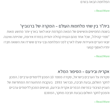
המלחמה הבאה בטרם
Read More »
בית"ר בין שתי מלחמות העולם – המקרה של ברנוביץ'
בשנות החמישים והשישים של המאה הקודמת יצאו לאור בארץ יותר מתשע מאות
"ספרי קהילה", שכל אחד מהם הנציח קהילה יהודית במזרח אירופה, שהייתה ואיננה.
יוצאי הערים והעיירות שעלו לארץ לפני המלחמה ובני עירם ששרדו את השואה חברו
יחדיו לאסוף קטעי
Read More »
אקרית ובירעם – הסיפור המלא
סקירות על הערבים בישראל, סקירה מספר 10 המכון ללימודים ערביים / המכון
לחקר השלום, גבעת חביבה, פברואר 1993 בעקבות ההתעוררות המחודשת של
העניין הציבורי בפרשת הכפרים אקרית ובירעם, מגישים המכון ללימודים ערביים
והמכון לחקר השלום בגבעת חביבה מחקר, המסכם
Read More »