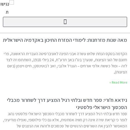
מאה שנות מזרחנות: לימודי המזרח התיכון באקדמיה הישראלית
הקדמה בטקס הנחת שלוש עשרה אבני הפינה לאוניברסיטה העברית הראשונה, פרי
חזונם של הוגי הציונות, שנערך בט"ו באב תרע"ח, 24 ביולי 1918, השתתפו זה לצד
לזה – ומול כששת אלפי אורחים – הגנרל אלנבי, זאב ז'בוטינסקי, חיים וייצמן (בשם
הציונות),
Read More »
נידאא ח'ורי: ספר חדש ובלתי רגיל המציע דרך לשחרור מכבלי
הסכסוך הישראלי פלסטיני
ספר חדש ובלתי רגיל המציע דרך לשחרור מכבלי הסכסוך הישראלי פלסטיני נהוג
לומר כי קריאת שירה אינה רק חוויה אסתטית, אלא גם כלי פילוסופי, ואפילו מודיעיני,
המאפשר להבין את השורשים הרגשיים של סכסוכים ולזהות את הניצנים של