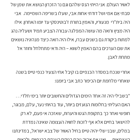
לאוויר העולם. אני הייתי הנס שלהם וגם נר הזכרון הנושא את שמן של
סבתי אֵם אמי ושל דודתי אחות אבי, שעלו בשריפה השמיימה. אבי
היה בית"רי מנעוריו, והאמין בתורת ז'בוטינסקי עד יומו האחרון. אילו
היה מציץ ורואה מה עושה המפלגה עבורה הצביע תמיד ושעליה נהג
למתוח ביקורת גם בשנים עברו, אילו היה רואה כיצד מנהיגיה נושאים
את שם הערכים בהם האמין לשווא – היה ודאי מתחלחל וחוזר אל
מתחת לאבן.
אחרי שנכח במסדר הכנפיים בו קיבל אחי הצעיר כנפי טייס בשנה
שאחרי מלחמת יום הכיפור כתב אבי ביומנו:
"בשבילי היה זה אחד הימים הגדולים והחשובים יותר בימי חלדי…
האם העליתי בחלומות הנועזים ביותר, עוד בהיותי נער, עלם, מבוגר,
חופשי ואחר כך בתקופת הגטו והיערות, שאזכה אי פעם, לא רק
להישאר בחיים אלא אף לזכות לחוויה העצומה שאינה נמדדת
במלים, שבני שלי יהיה טייס בחיל האוויר של צבא ישראל, במדינתנו
העצמאית… ואני אף אהיה נוכח בטקס הענקת הכנפיים, ולראות