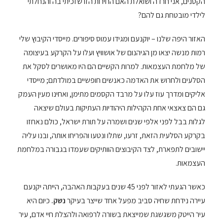
הקטנים, אני חרדה ושואלת האם החירות הזו שזכיתי בה והנחלתי
לילדי מובטחת גם להם?
האזור היפה שלנו – יוקנעם ומגידו עמוס סיפורים. מייסדי הקיבוץ שלי
רמות מנשה יצאו מן הגיהנום של אושוויץ ועלו על הקרקע בעיצומה
של מלחמת העצמאות. למרות הקשיים הם היו מאושרים לסקל את
הסלעים ולחרוש את האדמה כאנשים חופשיים במולדתם; מייסדי
אליקים ומדרך עוז עלו על מרבד הקסמים מתימן, ואחינו מעין העמק
גם הם צאצאי אחת הקהילות היהודיות העתיקות בעולם שיצאה
לגלות בבל לפני אלפי שנים ושמרה על תורת ישראל, כולם נאחזו
בקרקע הסלעית הזאת, זרעו, שתלו ונטעו והפריחו אותה, ובנו עליה
יישובים לתפארת, לצד הקיבוצים הוותיקים שעמדו בגבורה במלחמת
העצמאות.
כאשר הגעתי לאזור לפני 45 שנים בעקבות האהבה, הייתה יקנעם
עיירה נידחת שחיה סביב מפעל אחד שייצר בעיקר
נשק.
כיום היא
עיר הייטק משגשגת שמייצאת בשורה לרפואה ולהצלת חיי אדם, עיר