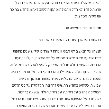
"לאחר שהוגלה העם מארצו בכוח הזרוע, שמר לה אמונים בכל
ארצות פזוריו ולא חדל מתפילה ומתקווה לשוב לארצו ולחדש בתוכה
את חירותו המדינית".
תקווה וחירות
במשפט אחד.
ברשותכם אמשיך עוד רגע בסיפור המשפחתי:
הנצחון על הנאצים לא הביא מנוחה לשורדים. שלוש שנים נוספות
נדדו הורי עם מאות אלפים אחרים על פני היבשת, פעלו בתנועת
הבריחה וההעפלה ולא חדלו מהמאבק להגיע לארץ. כשאמי גילתה
שהיא בהריון החליטה שאת ילדה הבכור לא תלד על אדמת אירופה
הספוגה בדם הוריה. הם עלו על אנייה צפופה ובמשך שלושה
שבועות, כשהיא בחודש התשיעי להריונה, הטלטלה על פני הגלים
והמשיכה לחלום על חירותה ועל חירות הוולד שנשאה ברחמה.
כשעמדה על הסיפון וראתה את האורות המנצנצים מפסגת הכרמל
אחזו בה צירי לידה וכעבור עשרים וארבע שעות הגיחה התינוקת