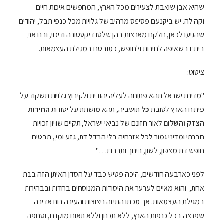
שהיא אבן שואבת לצעירים מכל הארץ, המחפשים איכות חיים
וקהילה. יש ביקנעם פסיפס מרהיב של גלויות מכל כנפי תבל, יהודים
שהגיעו לכאן, חלקם מארצות בהן שלטו דיקטטורה ודיכוי, ובנו את
ביתם בשאיפה לחירות ולחופש, כמובטח במגילת העצמאות.
ציטוט:
"מדינת ישראל תהא פתוחה לעליה יהודית ולקיבוץ גלויות תשקוד על
פיתוח הארץ לטובת
כל
תושביה, תהא מושתת על יסודות
החירות
הצדק והשלום
לאור חזונם של נביאי ישראל, תקיים שוויון זכויות
חברתי ומדיני גמור לכל אזרחיה בלי הבדל דת, גזע ומין, תבטיח
חופש דת מצפון, לשון, חינוך ותרבות…"
לפני כארבעה חודשים, היכה פטיש כבד על הסדן האיתן הזה בבת
אחת, והוא מאיים לערער את היסודות המנוסחים בחדות ובבהירות
במגילת העצמאות. אך מכתו התיזה ניצוצות והעירה רוח אדירה
שפרצה בכל כנפות הארץ, ללא תכנון וללא תאום מוקדם, וסחפה