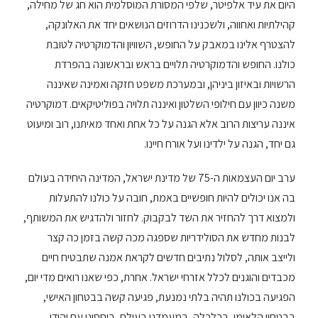
היום את עיד אלפיטר, שלפי המסורת המוסלמית הוא חג של מחילה,
קהילתיות ואחווה, ולשכנינו הדרוזים הנושאים יחד את האלונקה,
להצטרף אלינו במאבק על החופש, השוויון והדמוקרטיה לטובת
כולנו. החופש והדמוקרטיה תלויים בראש ובראשונה בהפרדת
הרשויות ובאיזון ביניהן, ובמערכת משפט חזקה ואמינה שאיננה
משנה כיוון עם חילופי השלטון ואיננה תלויה בפוליטיקאים. דמוקרטיה
איננה עריצות הרוב אלא הגנה על כל אחת ואחד מאיתנו, רוב ומיעוט
גם יחד, הגנה על ילדינו ועל אורח חיינו.
ערב יום העצמאות ה-75 של מדינת ישראל, המדינה היחידה בעולם
בה אנו יכולים להיות חופשיים באמת, חובה על כולנו להתעלות
ולמצוא דרך להחזיר את השד לבקבוק. לחזור ולהדגיש את המשותף,
לבנות מחדש את הסולידריות שספגה מכה קשה בזמן כה קצר
ולייצב אותה, לסלול נתיבים חדשים לקראת אמנה שתבטיח חיים
מכבדים והוגנים לכלל אזרחי ישראל. אחרת, כפי שאנו רואים מדי יום,
הפגיעה בכולנו תהיה בלתי נמנעת, פגיעה קשה בבטחון האישי,
בבטחון הלאומי, בכלכלה, במעמדנו בעולם, ביחסינו עם יהודי