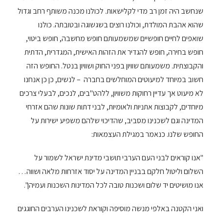
שנחשב היה זמן רב מדי לקלישאות. לכולנו מכנה משותף רחב וגדול
שהוא אהבת המולדת, וכולנו רוצים בשגשוגה ובטובתה. כולנו
שואפים לחיים חופשיים שמשמעותם חופש מחשבה, חופש ביטוי,
חופש בחירה, חופש להגדיר את הזהות האישית, המגדרית, הדתית
והקבוצתית. משמעותם שוויון בפני החוק ושוויון בנטל. החופש הזה
חשוב במיוחד למיעוטים המוחלשים בחברה – לנשים, כן כן אנחנו
לא מיעוט אך עדיין רחוקות משוויון, ללהט"בים, לנכים, לבעלי צרכים
מיוחדים, לקבוצות אתניות ולאומיות, לבני דתות שונות שהם אזרחי
המדינה וגם לשכנינו מסביב, שהדיכוי שלהם משפיע ישירות על
החופש שלנו. כנאמר במגילת העצמאות:
"אנו קוראים לבני העם הערבי תושבי מדינת ישראל לשמור על
השלום וליטול חלקם בבניין המדינה על יסוד אזרחות מלאה ושווה…
אנו מושיטים יד שלום ושכנות טובה לכל המדינות השכנות ועמיהן".
ואני הקטנה באלפי מנשה מוסיפה וקוראת לשכנינו הערבים החוגגים