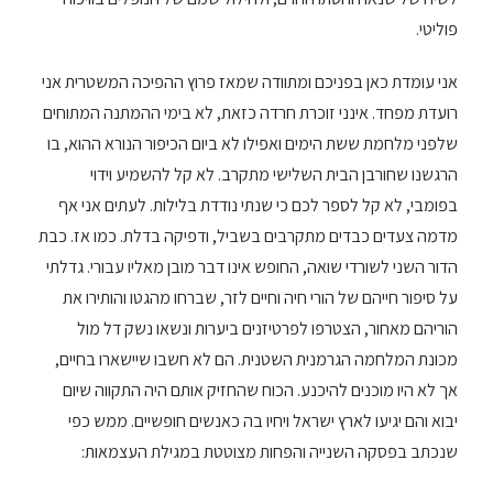
פוליטי.
אני עומדת כאן בפניכם ומתוודה שמאז פרוץ ההפיכה המשטרית אני
רועדת מפחד. אינני זוכרת חרדה כזאת, לא בימי ההמתנה המתוחים
שלפני מלחמת ששת הימים ואפילו לא ביום הכיפור הנורא ההוא, בו
הרגשנו שחורבן הבית השלישי מתקרב. לא קל להשמיע וידוי
בפומבי, לא קל לספר לכם כי שנתי נודדת בלילות. לעתים אני אף
מדמה צעדים כבדים מתקרבים בשביל, ודפיקה בדלת. כמו אז. כבת
הדור השני לשורדי שואה, החופש אינו דבר מובן מאליו עבורי. גדלתי
על סיפור חייהם של הורי חיה וחיים לזר, שברחו מהגטו והותירו את
הוריהם מאחור, הצטרפו לפרטיזנים ביערות ונשאו נשק דל מול
מכונת המלחמה הגרמנית השטנית. הם לא חשבו שיישארו בחיים,
אך לא היו מוכנים להיכנע. הכוח שהחזיק אותם היה התקווה שיום
יבוא והם יגיעו לארץ ישראל ויחיו בה כאנשים חופשיים. ממש כפי
שנכתב בפסקה השנייה והפחות מצוטטת במגילת העצמאות: