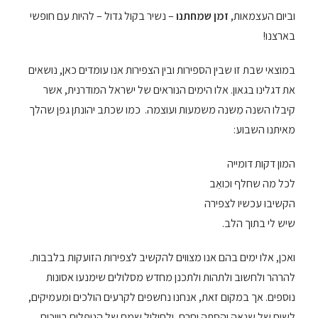
וביום העצמאות,
זמן שמחתנו
– נשיר בקול גדול – להיות עם חופשי
בארצנו!
במוצאי שבת זו שבין הספירות ובין הצפירות אנו עומדים כאן, נושאים
את דגלינו בגאון. אלו הימים הנוראים של ישראל המודרנית, אשר
קיבלו השנה מִשנה משמעות ועוצמה. כמו שכתב יהונתן גפן שהלך
מאיתנו השבוע:
המון דקות דומייה
לכל מה שחלף וכואֵב
הקשיבו עכשיו לצפירה
שיש לי בתוך הלב.
ואכן, אלו ימים בהם אנו מצווים להקשיב לצפירות הזועקות בלבבות.
להרהר ולחשוב ולתהות ולתכנן מחדש מסלולים שימנעו אסונות
נוספים. אך במקום זאת, אנחנו נחשפים לקרעים הולכים ומעמיקים,
לשיח של שנאה והסתה וחרם, ולחילול שמם של הנופלים בוויכוח