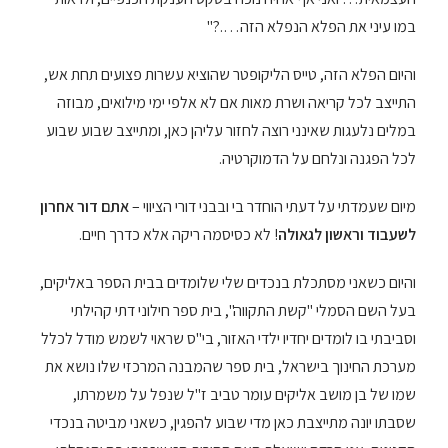
במו עיני את הפלא הנפלא הזה….?"
והיום הפלא הזה, טייס הליקופטר שהוציא עשרות פצועים תחת אש,
התייצב לכל קריאה ושרת מאות אם לא אלפי ימי מילואים, מבוזה
במלים נלעגות שאינני רוצה לחזור עליהן כאן, ומתייצב שבוע שבוע
לכל הפגנה ונלחם על הדמוקרטיה.
מיום שעמדתי על דעתי הוחדר בי ובבני דורי הציווי –
אתם דור אחרון
לשעבוד וראשון לגאולה
! לא כסיסמה ריקה אלא כדרך חיים.
והיום כשאני מסתכלת בנכדים שלי שלומדים בבית הספר באליקים,
בעל השם הסמלי "קשת התקווה", בית ספר חילוני דתי קהילתי
וסביבתי בו לומדים יחדיו ילדי האזור, בי"ס שראוי לשמש מודל לכלל
מערכת החינוך בישראל, בית ספר שהמבנה המרכזי שלו נושא את
שמו של בן מושב אליקים עומר טביב ז"ל שנפל על משמרתו,
שסבתו יונה מתייצבת כאן מדי שבוע להפגין, כשאני מביטה בנכדי