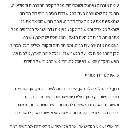
עימה אזרחים נאמנים ושומרי חוק מכל הקשת החברתית והפוליטית,
רוח גדולה שמנשבת בעוז בכל שדרות הציבור. זוהי רוח החירות
שמאפיינת את עמנו לאורך הדורות. אותה רוח שהוציאה את בני
ישראל ממצרים והמשיכה לקבץ כאן את נדחי ישראל הנרדפים מכל
אתר ואתר. הרוח הלוהטת הזאת, והמנומסת יש לומר, נושבת
בעוצמה מזה שבועות רבים, ומפיחה חיים ותקווה. מיליוני דגלי הכחול
לבן המתנופפים כאן על הגשר שלנו, ובכל פינות הארץ, מלבים את
האש היוקדת שאיש לא יוכל לה, זוהי אש התמיד של החירות.
כי אין לנו דרך אחרת.
נכון, לא הכל מושלם כאן, יש הרבה מה לשפר ולתקן, אך את זאת
נוכל לעשות רק מתוך סולידריות ושותפות. כשהחברה קרועה
ומשוסעת והסדקים מאיימים להתרחב, כשקבוצות שונות מסיתות
אחת כנגד השנייה, אין מרחב לפשרה ואי אפשר להגיע להסכמות.
זה אולי נשמע בקלישאה, אבל אלו ימים של היאחזות מחודשת במה